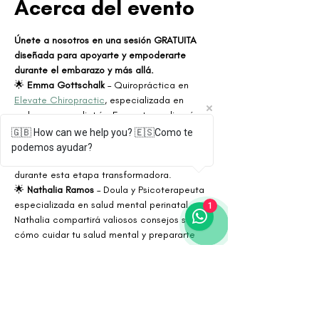
Acerca del evento
Únete a nosotros en una sesión GRATUITA 
diseñada para apoyarte y empoderarte 
durante el embarazo y más allá.
🌟 
Emma Gottschalk
 – Quiropráctica en 
Elevate Chiropractic
, especializada en 
embarazo y pediatría. Emma te explicará 
cómo la quiropráctica puede aliviar los 
🇬🇧 How can we help you? 🇪🇸Como te
cambios posturales, equilibrar tu sistema 
podemos ayudar?
nervioso y mejorar tu bienestar general 
durante esta etapa transformadora.
🌟 
Nathalia Ramos
 – Doula y Psicoterapeuta 
especializada en salud mental perinatal. 
1
Nathalia compartirá valiosos consejos sobre 
cómo cuidar tu salud mental y prepararte 
emocionalmente para una transición más 
fluida hacia la maternidad.
Perfecto para futuras mamás que buscan un 
enfoque holístico para el cuidado durante el 