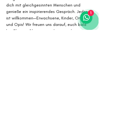
dich mit gleichgesinnten Menschen und 
genieße ein inspirierendes Gespräch. Jeder 
1
ist willkommen—Erwachsene, Kinder, Omis 
und Opis! Wir freuen uns darauf, euch bald 
bei Elevate Chiropractic kennenzulernen.
Begrenzte Plätze verfügbar, reserviere jetzt 
deinen Platz!
Dieses Event ist kostenfrei.
Share this event
© 2023 BY ELEVATE
CHIROPRACTIC. MADE WITH
LOVE & A LOT OF COFFEE.