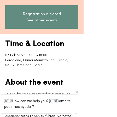
Registration is closed
See other events
Time & Location
07 Feb 2025, 17:00 – 18:00
Barcelona, Carrer Monistrol, 8a, Gràcia,
08012 Barcelona, Spain
About the event
Join us für einen spannenden Vortrag und 
entdecke unteranderem die vielen Vorteile 
🇬🇧 How can we help you? 🇪🇸Como te
der Chiropraktik! Erfahre, wie sie dir helfen 
podemos ayudar?
kann, ein gesundes, erfülltes und 
ausgerichtetes Leben zu führen. Vernetze 