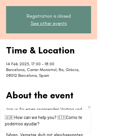
Registration is closed
See other events
Time & Location
14 Feb 2025, 17:00 – 18:00
Barcelona, Carrer Monistrol, 8a, Gràcia,
08012 Barcelona, Spain
About the event
Join us für einen spannenden Vortrag und 
entdecke unteranderem die vielen Vorteile 
🇬🇧 How can we help you? 🇪🇸Como te
der Chiropraktik! Erfahre, wie sie dir helfen 
podemos ayudar?
kann, ein gesundes und erfülltes Leben zu 
führen. Vernetze dich mit gleichgesinnten 