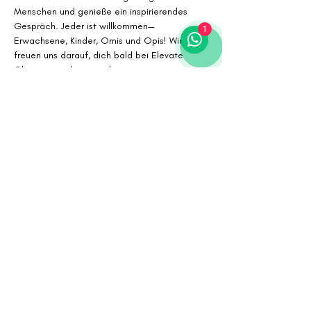
Menschen und genieße ein inspirierendes 
Gespräch. Jeder ist willkommen—
1
Erwachsene, Kinder, Omis und Opis! Wir 
freuen uns darauf, dich bald bei Elevate 
Chiropractic kennenzulernen.
Begrenzte Plätze verfügbar, reserviere jetzt 
deinen Platz.
Dieses Event ist kostenfrei. 
Share this event
© 2023 BY ELEVATE
CHIROPRACTIC. MADE WITH
LOVE & A LOT OF COFFEE.