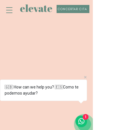
elevate
CONCERTAR CITA
© 2023 POR ELEVATE
CHIROPRACTIC. HECHO CON
🇬🇧 How can we help you? 🇪🇸Como te
AMOR Y MUCHO CAFÉ
podemos ayudar?
1