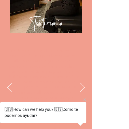
Testimonio
"Dr. Jen es un ángel de la tierra
absoluta. Fui por problemas con mi
cuello, pero tenía algunas otras
preocupaciones crónicas de salud
que otros médicos y especialistas no
habían sido capaces de ayudar. Yo no
había considerado mencionar estos a
un quiropráctico, pero Jen tiene un
enfoque maravilloso, holístico y mira
todo lo que sucede en su cuerpo
antes de tratarlo.
🇬🇧 How can we help you? 🇪🇸Como te
Ella es un pozo profundo de
podemos ayudar?
información y cada paso del camino
te explica los cómos y los porqués de
lo que está pasando con tu cuerpo