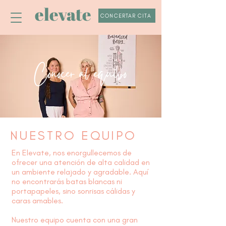
elevate
CONCERTAR CITA
Conocer al equipo
NUESTRO EQUIPO
En Elevate, nos enorgullecemos de
ofrecer una atención de alta calidad en
un ambiente relajado y agradable. Aquí
no encontrarás batas blancas ni
portapapeles, sino sonrisas cálidas y
caras amables.
Nuestro equipo cuenta con una gran