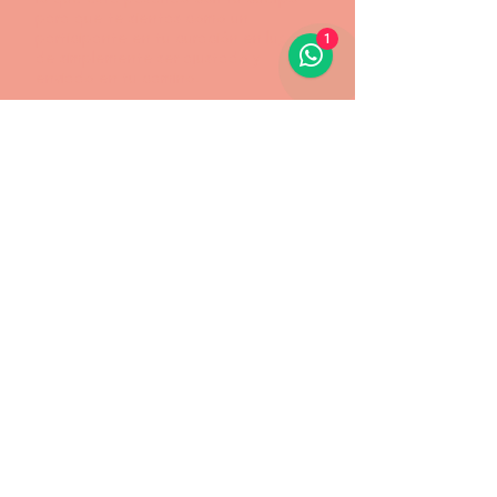
para que te sientas como un
participante en tu curación en lugar
1
de simplemente ser ajustado y
enviado en tu camino.
Me he sentido cuidada y escuchada
con ella más que con cualquier otro
profesional médico con el que he
trabajado y su personalidad brillante y
burbujeante hace que cada visita sea
absolutamente encantadora.
No puedo recomendar Elevate lo
suficiente".
GRACE, REALIZADORA