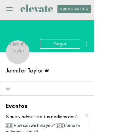
elevate
CONCERTAR CITA
Más acciones
Seguir
Administrador
Jennifer Taylor
Eventos
Sigue y administra tus pedidos aquí.
🇬🇧 How can we help you? 🇪🇸Como te
Próximos
Pasados
podemos ayudar?